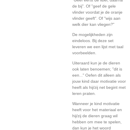
"Geef eerst de libel, daarna
de bij". Of "geef de gele
vlinder voordat je de oranje
vlinder geeft". Of "wijs aan
welk dier kan vliegen?"
De mogelijkheden zijn
eindeloos. Bij deze set
leveren we een lijst met taal
voorbeelden.
Uiteraard kun je de dieren
ook laten benoemen; "dit is
een..." Oefen dit alleen als
jouw kind daar motivatie voor
heeft als hij/zij net begint met
leren praten.
Wanneer je kind motivatie
heeft voor het materiaal en
hij/zij de dieren graag wil
hebben om mee te spelen,
dan kun je het woord