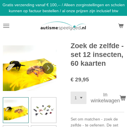
Gratis verzending vanaf € 100,-- / Alleen zorginstellingen en scholen
Ga
kunnen op factuur bestellen / al onze prijzen zijn inclusief btw
direct
naar
de
hoofdinhoud
Zoek de zelfde -
set 12 insecten,
60 kaarten
€ 29,95
In
winkelwagen
Set om matchen - zoek de
zelfde - te oefenen. De set