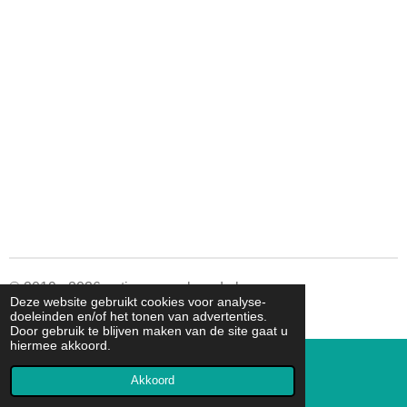
n
e
n
© 2019 - 2026 autismespeelgoed.nl
Deze website gebruikt cookies voor analyse-
Powered by
JouwWeb
doeleinden en/of het tonen van advertenties.
Door gebruik te blijven maken van de site gaat u
hiermee akkoord.
Akkoord
E-mailadres