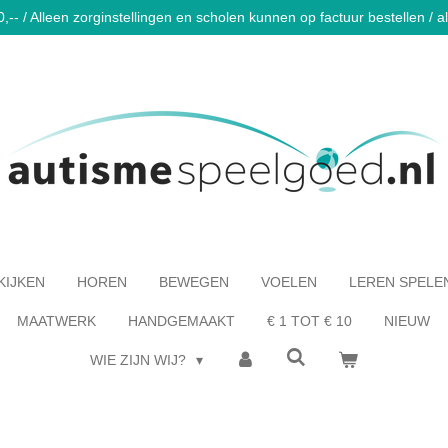
-- / Alleen zorginstellingen en scholen kunnen op factuur bestellen / al 
KIJKEN
HOREN
BEWEGEN
VOELEN
LEREN SPELE
MAATWERK
HANDGEMAAKT
€ 1 TOT € 10
NIEUW
WIE ZIJN WIJ?