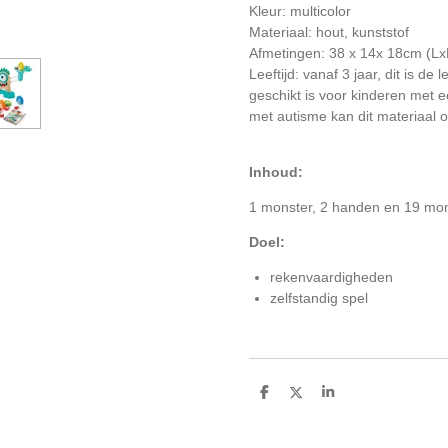
Kleur: multicolor
Materiaal: hout, kunststof
Afmetingen: 38 x 14x 18cm (L
Leeftijd: vanaf 3 jaar, dit is de 
geschikt is voor kinderen met e
met autisme kan dit materiaal o
Inhoud:
1 monster, 2 handen en 19 mon
Doel:
rekenvaardigheden
zelfstandig spel
D
D
S
e
e
h
l
e
a
e
l
r