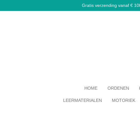
Gratis verzending vanaf € 100,
Ga
direct
naar
de
hoofdinhoud
HOME
ORDENEN
LEERMATERIALEN
MOTORIEK