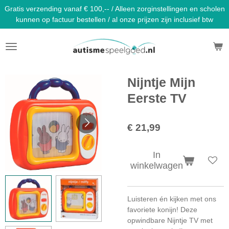
Gratis verzending vanaf € 100,-- / Alleen zorginstellingen en scholen
Ga
kunnen op factuur bestellen / al onze prijzen zijn inclusief btw
direct
naar
de
hoofdinhoud
Nijntje Mijn
Eerste TV
€ 21,99
In
winkelwagen
Luisteren én kijken met ons
favoriete konijn! Deze
opwindbare Nijntje TV met