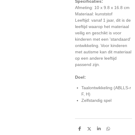
Specificaties:
Afmeting: 10 x 9.8 x 16.8 cm
Materiaal: kunststof
Leeftijd: vanaf 1 jaar, dit is de
leeftijd waarop het materiaal
veilig en geschikt is voor
kinderen met een 'standaard'
ontwikkeling. Voor kinderen
met autisme kan dit materiaal
op een andere leeftijd
passend zijn.
Doel:
Taalontwikkeling (ABLLS-r
F, H)
Zelfstandig spel
D
D
S
D
e
e
h
e