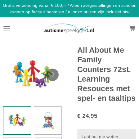
Gratis verzending vanaf € 100,-- / Alleen zorginstellingen en scholen
Ga
kunnen op factuur bestellen / al onze prijzen zijn inclusief btw
direct
naar
de
hoofdinhoud
All About Me
Family
Counters 72st.
Learning
Resouces met
spel- en taaltips
€ 24,95
Laat het me weten