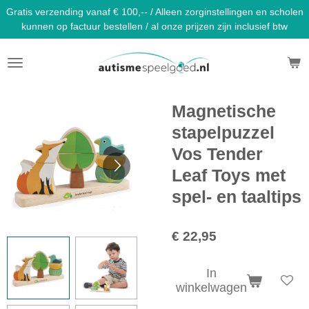
Gratis verzending vanaf € 100,-- / Alleen zorginstellingen en scholen
Ga
kunnen op factuur bestellen / al onze prijzen zijn inclusief btw
direct
naar
de
hoofdinhoud
Magnetische
stapelpuzzel
Vos Tender
Leaf Toys met
spel- en taaltips
€ 22,95
In
winkelwagen