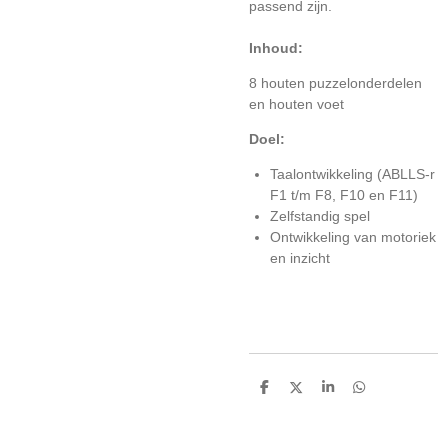
passend zijn.
Inhoud:
8 houten puzzelonderdelen
en houten voet
Doel:
Taalontwikkeling (ABLLS-r
F1 t/m F8, F10 en F11)
Zelfstandig spel
Ontwikkeling van motoriek
en inzicht
D
D
S
D
e
e
h
e
l
e
a
l
e
l
r
e